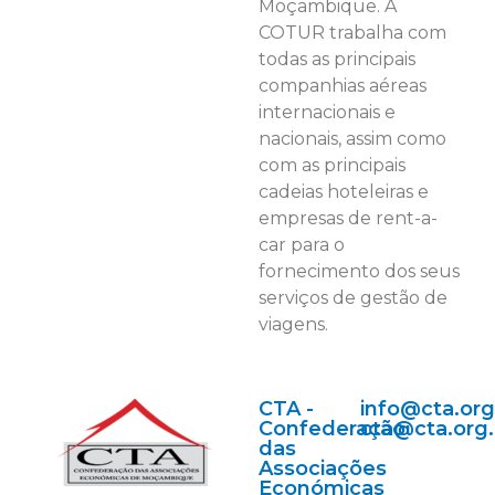
Moçambique. A
COTUR trabalha com
todas as principais
companhias aéreas
internacionais e
nacionais, assim como
com as principais
cadeias hoteleiras e
empresas de rent-a-
car para o
fornecimento dos seus
serviços de gestão de
viagens.
CTA -
info@cta.or
Confederação
cta@cta.org
das
Associações
Económicas