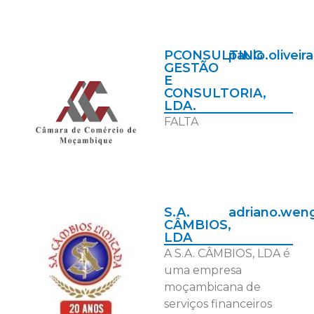
PCONSULTING
paulo.olivei
GESTÃO
E
CONSULTORIA,
LDA.
FALTA
S.A.
adriano.we
CÂMBIOS,
LDA
A S.A. CÂMBIOS, LDA é
uma empresa
moçambicana de
serviços financeiros