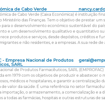
nómica de Cabo Verde
nancy.card
ómica de Cabo Verde (Caixa Económica) é instituição fi
o Ministério das Finanças. Tem o objetivo de prestar um s
 para o desenvolvimento económico sustentável do país,
to e um desenvolvimento qualitativo e quantitativo subs
rece produtos e serviços, desde depósitos, créditos e fun
emigrantes e não residentes, e a empresas. A sua rede de 
- Empresa Nacional de Produtos
geral@empr
icos, SARL
acional de Produtos Farmacêuticos, SARL (EMPROFAC) é
ada em 1979 com os objetivos de produzir e abastecer
os, médicos e hospitalares, e garantir a centralização d
a de valor da saúde. É uma referência no setor farmacê
 a importação, o armazenamento, a comercialização e a 
s a todas as farmácias, hospitais e outras estruturas de 