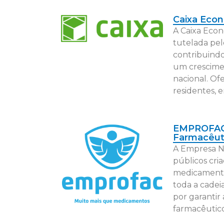
Caixa Eco
A Caixa Econ
tutelada pel
contribuindo
um crescimen
nacional. Ofe
residentes, 
EMPROFAC 
Farmacêut
A Empresa N
públicos cri
medicamentos
toda a cadei
por garantir
farmacêutico