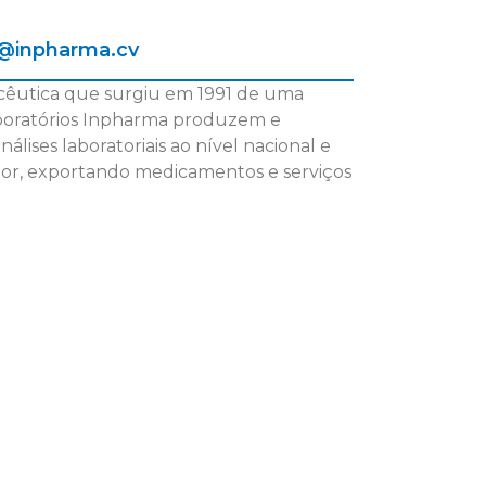
a@inpharma.cv
acêutica que surgiu em 1991 de uma
Laboratórios Inpharma produzem e
ises laboratoriais ao nível nacional e
tor, exportando medicamentos e serviços