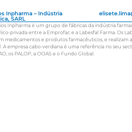
os Inpharma – Indústria
elisete.lim
ica, SARL
ios Inpharma é um grupo de fábricas da indústria farm
lico-privada entre a Emprofac e a Labesfal Farma. Os 
m medicamentos e produtos farmacêuticos, e realizam anál
l. A empresa cabo-verdiana é uma referência no seu sec
AO, os PALOP, a OOAS e o Fundo Global.