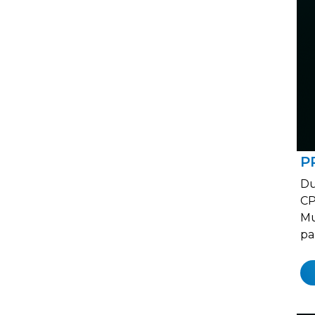
P
Du
CP
Mu
pa