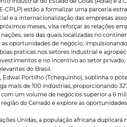
to Industrial do Estado de Goiás (Adial) e a
E-CPLP) estão a formalizar uma parceria estr
l e a internacionalização das empresas assoc
 próximos meses, visa reforçar as relações empr
nações, seis das quais localizadas no continen
r as oportunidades de negócio, impulsionando
e boas práticas nos setores industrial e agrop
nvestimentos e no incentivo ao setor privado,
levantes do Brasil.
, Edwal Portilho (Tchequinho), sublinha o pote
ga mais de 100 indústrias, proporcionando 327
, com um volume de negócios superior a 6 mi
egião do Cerrado e explore as oportunidades
ções Unidas, a população africana duplicará 