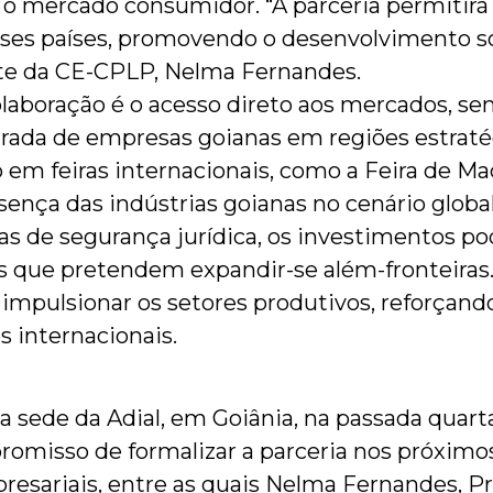
 mercado consumidor. “A parceria permitirá l
sses países, promovendo o desenvolvimento 
ente da CE-CPLP, Nelma Fernandes.
olaboração é o acesso direto aos mercados, s
ntrada de empresas goianas em regiões estraté
o em feiras internacionais, como a Feira de M
esença das indústrias goianas no cenário global
ias de segurança jurídica, os investimentos po
s que pretendem expandir-se além-fronteiras.
 impulsionar os setores produtivos, reforçan
s internacionais.
 sede da Adial, em Goiânia, na passada quarta
promisso de formalizar a parceria nos próxim
presariais, entre as quais Nelma Fernandes, 