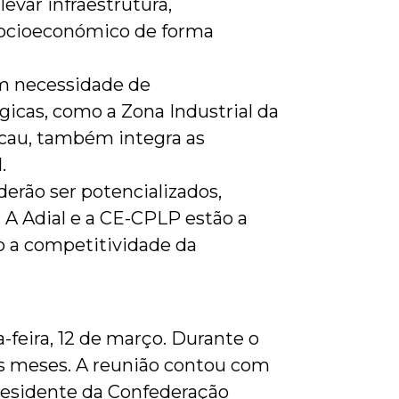
evar infraestrutura,
socioeconómico de forma
em necessidade de
gicas, como a Zona Industrial da
acau, também integra as
.
derão ser potencializados,
 A Adial e a CE-CPLP estão a
do a competitividade da
-feira, 12 de março. Durante o
os meses. A reunião contou com
Presidente da Confederação